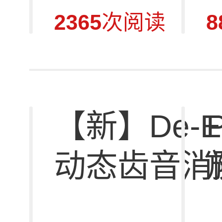
2365
次阅读
8
【新】De-Es
动态齿音消
代）