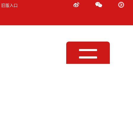
 旧版入口
Toggle
navigation