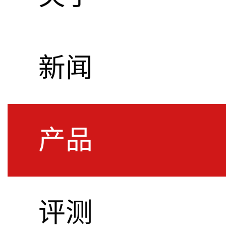
新闻
产品
评测