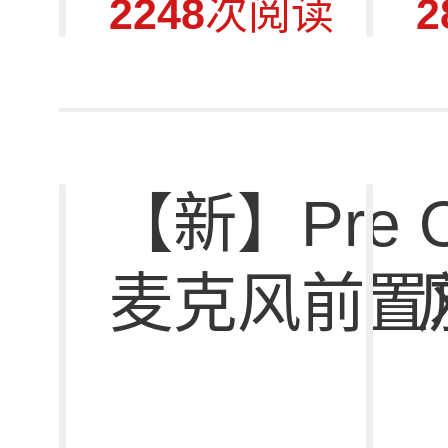
2248
次阅读
2
【新】Pre 
麦克风前置