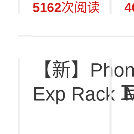
5162
次阅读
4
【新】Phonit
Exp Rac
Mk2
和监听控制