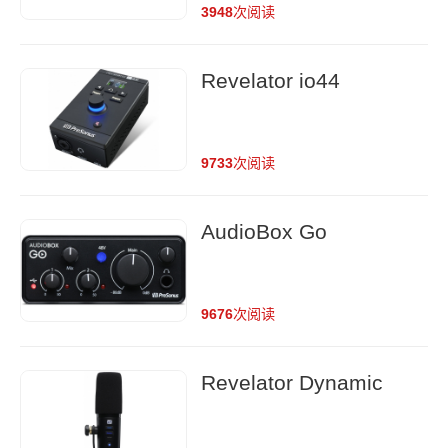
3948
次阅读
Revelator io44
9733
次阅读
AudioBox Go
9676
次阅读
Revelator Dynamic