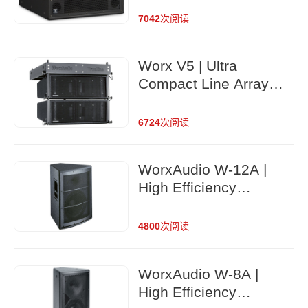
loudspeaker system
7042
次阅读
Worx V5 | Ultra
Compact Line Array
Loudspeaker
6724
次阅读
WorxAudio W-12A |
High Efficiency
Passive Loudspeaker
4800
次阅读
WorxAudio W-8A |
High Efficiency