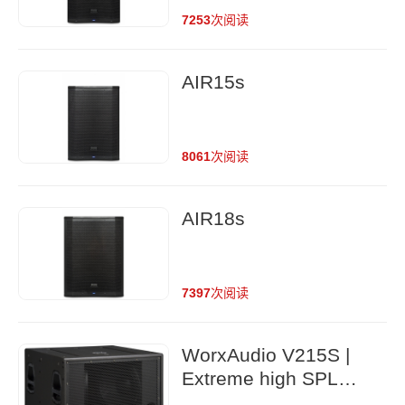
7253
次阅读
AIR15s
8061
次阅读
AIR18s
7397
次阅读
WorxAudio V215S |
Extreme high SPL
extended bass