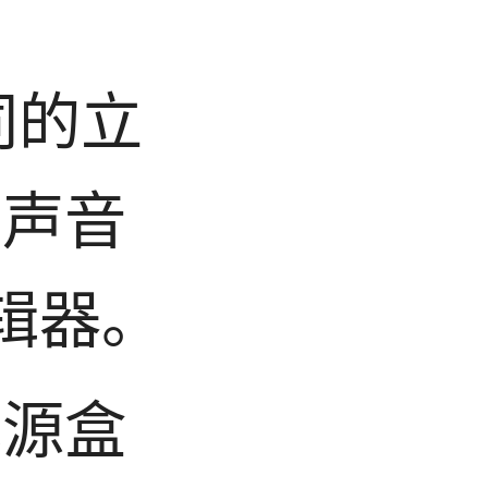
同的立
列声音
辑器。
电源盒