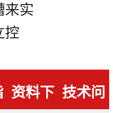
槽来实
立控
指
资料下
技术问