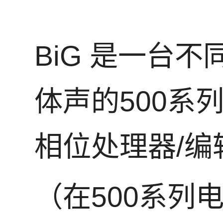
BiG 是一台不
体声的500系
相位处理器/编
（在500系列