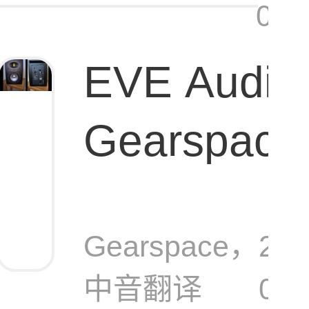
02:
EVE Audio 
Gearspa
27监听音
Gearspace，
202
中音翻译
04-