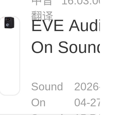
中音
16:03:00
翻译
EVE Audio 
On Soun
EXO 27
Sound
2026-
On
04-27