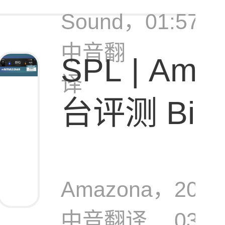
Sound，
01:57:0
中音翻
SPL | Am
译
台评测 BiG [
架式立体声
Amazona，
2026
中音翻译
03-0