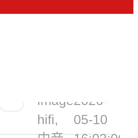
SPL | ima
测Perform
声后级功放
image
2026-
hifi,
05-10