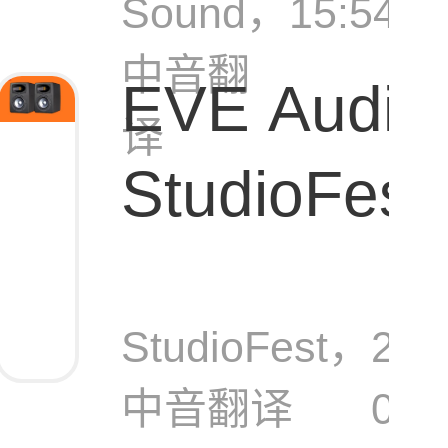
Sound，
15:54:0
中音翻
EVE Audio 
译
StudioFe
27监听音
StudioFest，
202
中音翻译
04-