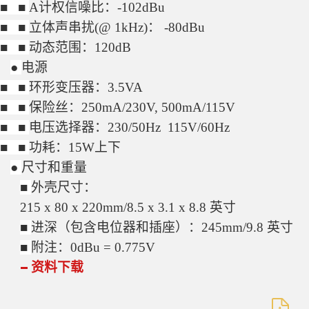
■
■
A计权信噪比：-102dBu
■
■
立体声串扰(@ 1kHz)： -80dBu
■
■
动态范围：120dB
●
电源
■
■
环形变压器：3.5VA
■
■
保险丝：250mA/230V, 500mA/115V
■
■
电压选择器：230/50Hz 115V/60Hz
■
■
功耗：15W上下
●
尺寸和重量
■
外壳尺寸：
215 x 80 x 220mm/8.5 x 3.1 x 8.8 英寸
■
进深（包含电位器和插座）
：
245mm/9.8 英寸
■
附注：0dBu = 0.775V
资料下载