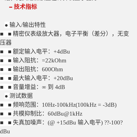
技术指标
●
输入/输出特性
■
■
精密仪表级放大器，电子平衡（差分），无变
压器
■
■
额定输入电平：+4dBu
■
■
输入阻抗：=22kOhm
■
■
输出阻抗：600Ohm
■
■
最大输入电平：+20dBu
■
■
音量增益：∞ 到 4dB
●
测试数据
■
■
频响范围：10Hz-100kHz(100kHz = -3dB)
■
■
共模抑制比：60dBu@1kHz
■
■
失真加噪声：(@ +15dBu 输入电平) ??-100?
dBu