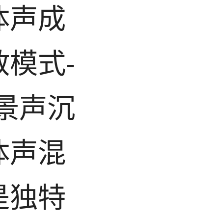
体声成
模式-
景声沉
体声混
是独特