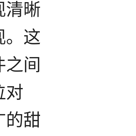
现清晰
现。这
件之间
位对
广的甜