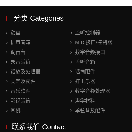
分类 Categories
键盘
监听控制器
扩声音箱
MIDI接口/控制器
调音台
数字音频接口
录音话筒
监听音箱
话放及处理器
话筒配件
支架及配件
打击乐器
音乐软件
数字音频处理器
影视话筒
声学材料
耳机
单弦琴及配件
联系我们 Contact