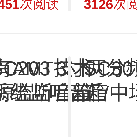
451
次阅读
3126
次
带有AMT技术
C203 3寸两分频主从
SC3070 三
源监听音箱
系统监听音箱
近/