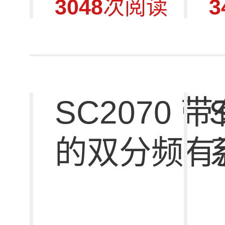
3048
次阅读
3
SC2070 
S
的双分频有