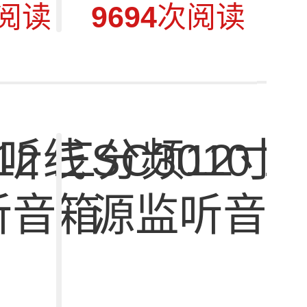
阅读
9694
次阅读
监听线
频12寸有
SC3010
听音箱
源监听音