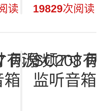
阅读
19829
次阅读
07 两分频7寸有
SC208 
音箱
监听音箱