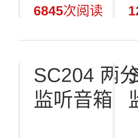
6845
次阅读
1
SC204 两分频4寸有源
S
监听音箱