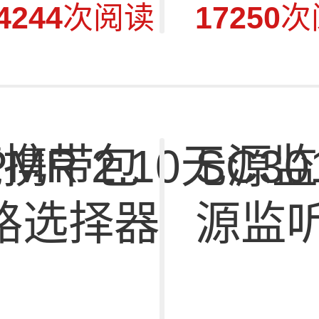
4244
次阅读
17250
次
软壳携带包
PMR 2.10无源
SC3012 三分
路选择器
源监