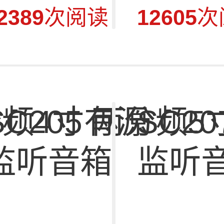
2389
次阅读
12605
次
C205 两分频5寸有源
SC2
监听音箱
监听