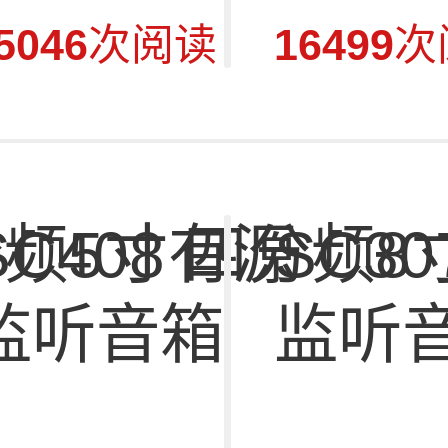
5046
次阅读
16499
次
三分频5寸有源
SC408 四分频
SC3
监听音箱
监听