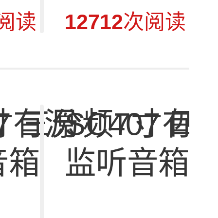
阅读
12712
次阅读
8寸有源
07 三分频7寸有
SC407 
音箱
监听音箱